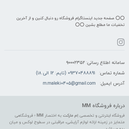
⭕️⭕️ صفحه جدید اینستاگرام فروشگاه رو دنبال کنین و از آخرین
تخفیات ما مطلع بشین ⭕️⭕️
سامانه اطلاع رسانی: ۹۰۰۰۲۳۵۲
شماره تماس:
09370488891 (تایم: 12 الی ۱۸)
آدرس ایمیل:
m.maleki0405@gmail.com
درباره فروشگاه MM
فروشگاه اینترنتی
و تخصصی
اِم مارکت
به اختصار
MM
؛ فروشگاهی
متمایز در زمینه ارائه لوازم آرایشی، مراقبتی در سطوح لوکس و میان
رده میباشد..