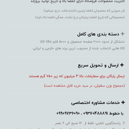
اکثریت محصولات فروشگاه دارای انقضا بالا و تاریخ تولید بروزاند
(در صورتی که محصولی انقضا پایین داشته باشد، درج میشود)
(محصولاتی که تاریخ انقضا برایشان درج نشده، همگی انقضا بالا دارند)
➕️
دسته بندی های کامل
متشکل از حدود ۲۰۰۰ صفحه محصول و ۵۰۰۰ قلم sku کالا
کالا هایی انتخاب شده از محبوب ترین برند های خارجی و ایرانی
➕️ ارسال و تحویل سریع
ارسال رایگان برای سفارشات بالا 3 میلیون که زیر ۷۵۰
گرم هستند
(مجموع وزن سفارش، در سبد خرید قابل مشاهده است)
➕️ خدمات مشاوره اختصاصی
با خطوط
09370488891 ، 09909736090
!! پاسخگویی تلفنی: فقط از 12 صبح الی 6 عصر