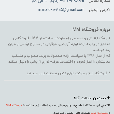
شماره تماس:
09370488891 (تایم: 12 الی ۱۸)
آدرس ایمیل:
m.maleki0405@gmail.com
درباره فروشگاه MM
فروشگاه اینترنتی
و تخصصی
اِم مارکت
به اختصار
MM
؛ فروشگاهی
متمایز در زمینه ارائه لوازم آرایشی، مراقبتی در سطوح لوکس و میان
رده میباشد..
که از سال 1399 با سیاست ارائه محصولات برند، محبوب و منتخب
فعالیتش را آغاز نموده و اختصاصا عرضه لوازم آرایشی را دنبال میکند.
* فروشگاه ملکی مارکت دارای نشان ضمانت ترب میباشد.
➕️ تضمین اصالت کالا
کالاهای این فروشگاه تماما بِرَند و اورجینال بوده و اصالت آن ها توسط
فروشگاه MM
و
وبسایت ترب
بصورت کامل تضمین می شود.