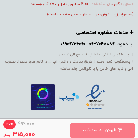
ارسال رایگان برای سفارشات بالا 3 میلیون که زیر ۷۵۰
گرم هستند
(مجموع وزن سفارش، در سبد خرید قابل مشاهده است)
➕️ خدمات مشاوره اختصاصی
با خطوط
09370488891 ، 09909736090
!! پاسخگویی تلفنی: فقط از 12 صبح الی 6 عصر
!! پاسخگویی تمام وقت از طریق پیامک و واتس آپ ... در تایم های معمول بصورت
آنی و تایم های خاص یا با تلورانس چند ساعته
499,000
37%
افزودن به سبد خرید
ساخت سایت توسط MM
315,000
تومان