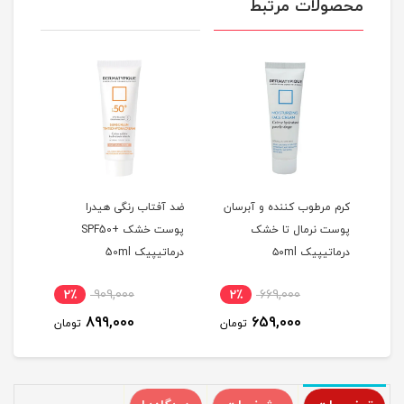
محصولات مرتبط
کرم مرطوب کننده و آبرسان
ضد آفتاب رنگی هیدرا
ضد آ
پوست نرمال تا خشک
پوست خشک +SPF50
پوس
درماتیپیک ۵۰ml
درماتیپیک 50ml
+SPF50 درماتیپیک 50ml
2٪
909,000
2٪
669,000
2
899,000
659,000
مان
تومان
تومان