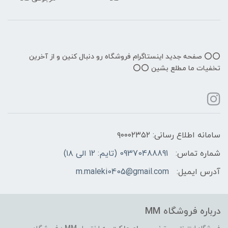
⭕️⭕️ صفحه جدید اینستاگرام فروشگاه رو دنبال کنین و از آخرین
تخفیات ما مطلع بشین ⭕️⭕️
سامانه اطلاع رسانی: ۹۰۰۰۲۳۵۲
شماره تماس:
09370488891 (تایم: 12 الی ۱۸)
آدرس ایمیل:
m.maleki0405@gmail.com
درباره فروشگاه MM