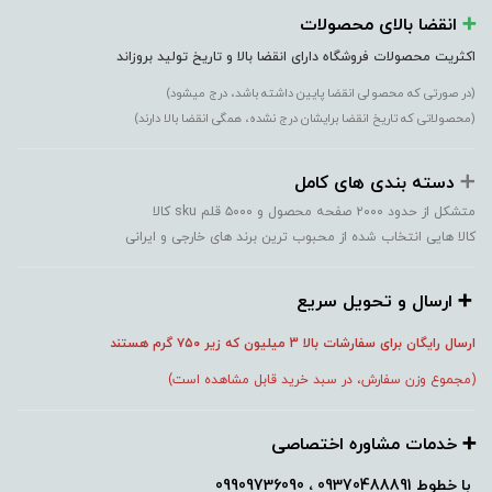
➕️
انقضا بالای محصولات
اکثریت محصولات فروشگاه دارای انقضا بالا و تاریخ تولید بروزاند
(در صورتی که محصولی انقضا پایین داشته باشد، درج میشود)
(محصولاتی که تاریخ انقضا برایشان درج نشده، همگی انقضا بالا دارند)
➕️
دسته بندی های کامل
متشکل از حدود ۲۰۰۰ صفحه محصول و ۵۰۰۰ قلم sku کالا
کالا هایی انتخاب شده از محبوب ترین برند های خارجی و ایرانی
➕️ ارسال و تحویل سریع
ارسال رایگان برای سفارشات بالا 3 میلیون که زیر ۷۵۰
گرم هستند
(مجموع وزن سفارش، در سبد خرید قابل مشاهده است)
➕️ خدمات مشاوره اختصاصی
با خطوط
09370488891 ، 09909736090