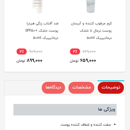
کرم مرطوب کننده و آبرسان
ضد آفتاب رنگی هیدرا
ضد آ
پوست نرمال تا خشک
پوست خشک +SPF50
پوس
درماتیپیک ۵۰ml
درماتیپیک 50ml
+SPF50 درماتیپیک 50ml
2٪
909,000
2٪
669,000
2
899,000
659,000
مان
تومان
تومان
توضیحات
مشخصات
دیدگاه‌ها
ویژگی ها
سفت کننده و شفاف کننده پوست