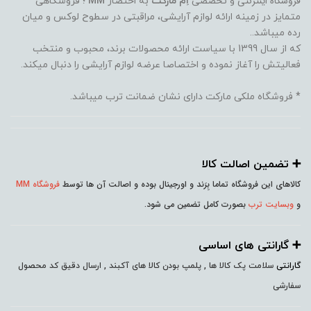
فروشگاه اینترنتی
و تخصصی
اِم مارکت
به اختصار
MM
؛ فروشگاهی
متمایز در زمینه ارائه لوازم آرایشی، مراقبتی در سطوح لوکس و میان
رده میباشد..
که از سال 1399 با سیاست ارائه محصولات برند، محبوب و منتخب
فعالیتش را آغاز نموده و اختصاصا عرضه لوازم آرایشی را دنبال میکند.
* فروشگاه ملکی مارکت دارای نشان ضمانت ترب میباشد.
➕️ تضمین اصالت کالا
کالاهای این فروشگاه تماما بِرَند و اورجینال بوده و اصالت آن ها توسط
فروشگاه MM
و
وبسایت ترب
بصورت کامل تضمین می شود.
➕️ گارانتی های اساسی
گارانتی
سلامت پک کالا ها , پلمپ بودن کالا های آکبند , ارسال دقیق کد محصول
سفارشی