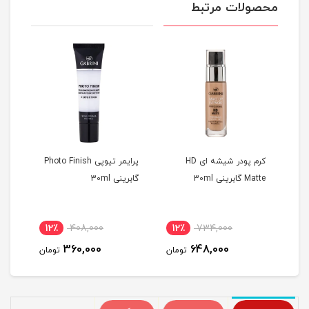
محصولات مرتبط
کرم پودر شیشه ای HD
پرایمر تیوپی Photo Finish
کانسیلر OV
Matte گابرینی 30ml
گابرینی 30ml
12٪
408,000
12٪
734,000
1
360,000
648,000
مان
تومان
تومان