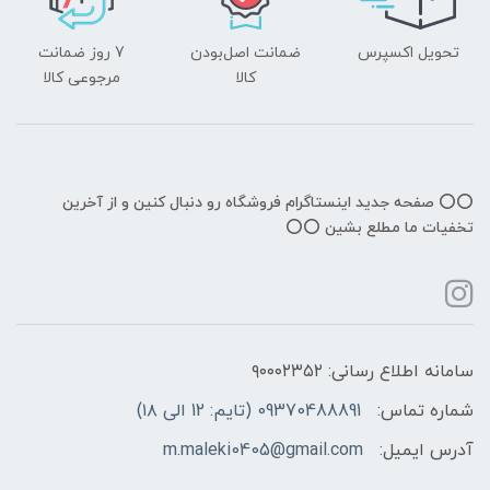
تحویل اکسپرس
ضمانت اصل‌بودن
7 روز ضمانت
کالا
مرجوعی کالا
⭕️⭕️ صفحه جدید اینستاگرام فروشگاه رو دنبال کنین و از آخرین
تخفیات ما مطلع بشین ⭕️⭕️
سامانه اطلاع رسانی: ۹۰۰۰۲۳۵۲
شماره تماس:
09370488891 (تایم: 12 الی ۱۸)
آدرس ایمیل:
m.maleki0405@gmail.com