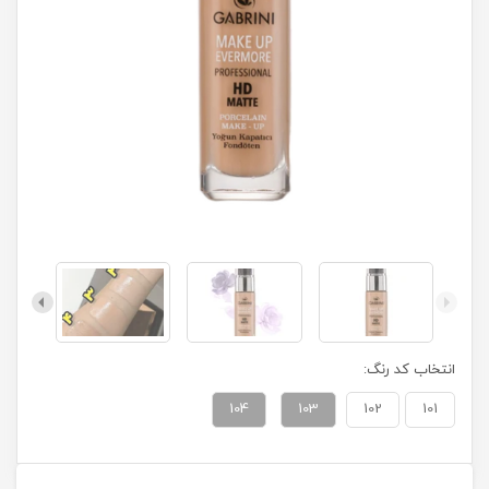
انتخاب کد رنگ:
104
103
102
101