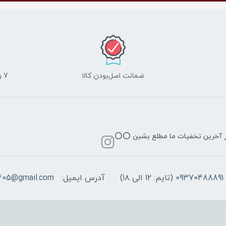
ضمانت اصل‌بودن کالا
7 روز ضمانت مرجوعی کالا
از آخرین تخفیات ما مطلع بشین ⭕️⭕️
09370488891 (تایم: 12 الی ۱۸)
آدرس ایمیل:
405@gmail.com