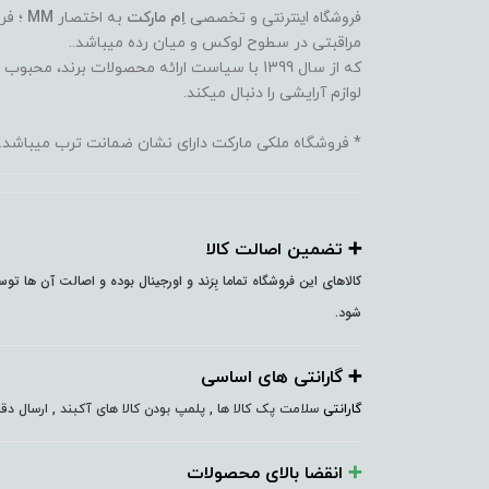
فروشگاه اینترنتی
و تخصصی
اِم مارکت
به اختصار
MM
؛ فر
مراقبتی در سطوح لوکس و میان رده میباشد..
که از سال 1399 با سیاست ارائه محصولات برند،
لوازم آرایشی را دنبال میکند.
* فروشگاه ملکی مارکت دارای نشان ضمانت ترب میباشد.
➕️ تضمین اصالت کالا
کالاهای این فروشگاه تماما بِرَند و اورجینال بوده و اصالت آن ها ت
شود.
➕️ گارانتی های اساسی
گارانتی
سلامت پک کالا ها , پلمپ بودن کالا های آکبند , ارسال 
➕️
انقضا بالای محصولات