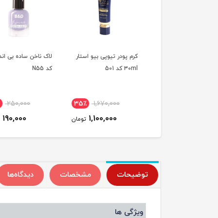
لب مایع شاین استاتیرا
کرم پودر تیوپی بیو استار
لاک ناخن ساده بی اند
30ml کد 501
کد N55
٪
250,000
35٪
1,670,000
27٪
840,000
190,000
1,100,000
620,000
تومان
تومان
ت
توضیحات
مشخصات
دیدگاه‌ها
ویژگی ها