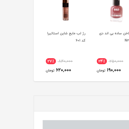
اخن ساده بی اند دی
رژ لب مایع شاین استاتیرا
رژ لب جامد بدون سرب
کد 601
استاتیرا کد 227
16٪
690,000
27٪
840,000
24٪
250,000
580,000
620,000
190,000
تومان
تومان
توم