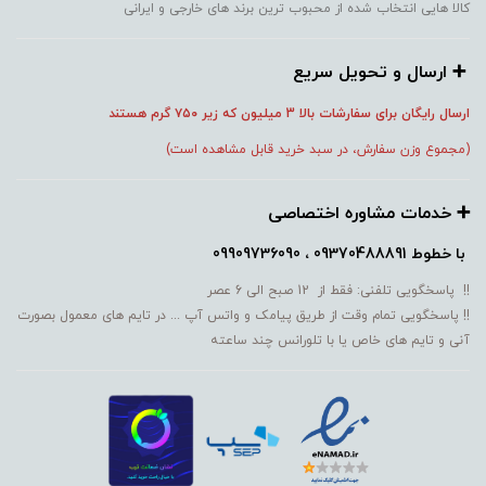
کالا هایی انتخاب شده از محبوب ترین برند های خارجی و ایرانی
➕️ ارسال و تحویل سریع
ارسال رایگان برای سفارشات بالا 3 میلیون که زیر ۷۵۰
گرم هستند
(مجموع وزن سفارش، در سبد خرید قابل مشاهده است)
➕️ خدمات مشاوره اختصاصی
با خطوط
09370488891 ، 09909736090
!! پاسخگویی تلفنی: فقط از 12 صبح الی 6 عصر
!! پاسخگویی تمام وقت از طریق پیامک و واتس آپ ... در تایم های معمول بصورت
آنی و تایم های خاص یا با تلورانس چند ساعته