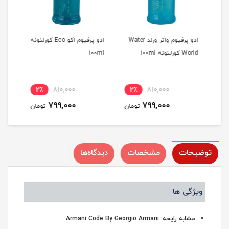
کتوس Victus
ادو پرفیوم واتر ورلد Water
ادو پرفیوم اکو Eco کورلئونه
World کورلئونه 100ml
100ml
کورلئو
2٪
810,000
2٪
810,000
2
799,000
799,000
مان
تومان
تومان
توضیحات
مشخصات
دیدگاه‌ها
ویژگی ها
مشابه رایحه: Armani Code By Georgio Armani