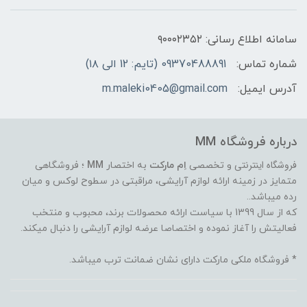
سامانه اطلاع رسانی: ۹۰۰۰۲۳۵۲
شماره تماس:
09370488891 (تایم: 12 الی ۱۸)
آدرس ایمیل:
m.maleki0405@gmail.com
درباره فروشگاه MM
فروشگاه اینترنتی
و تخصصی
اِم مارکت
به اختصار
MM
؛ فروشگاهی
متمایز در زمینه ارائه لوازم آرایشی، مراقبتی در سطوح لوکس و میان
رده میباشد..
که از سال 1399 با سیاست ارائه محصولات برند، محبوب و منتخب
فعالیتش را آغاز نموده و اختصاصا عرضه لوازم آرایشی را دنبال میکند.
* فروشگاه ملکی مارکت دارای نشان ضمانت ترب میباشد.