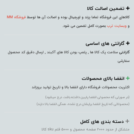
➕️ تضمین اصالت کالا
کالاهای این فروشگاه تماما بِرَند و اورجینال بوده و اصالت آن ها توسط
فروشگاه MM
و
وبسایت ترب
بصورت کامل تضمین می شود.
➕️ گارانتی های اساسی
گارانتی
سلامت پک کالا ها , پلمپ بودن کالا های آکبند , ارسال دقیق کد محصول
سفارشی
➕️
انقضا بالای محصولات
اکثریت محصولات فروشگاه دارای انقضا بالا و تاریخ تولید بروزاند
(در صورتی که محصولی انقضا پایین داشته باشد، درج میشود)
(محصولاتی که تاریخ انقضا برایشان درج نشده، همگی انقضا بالا دارند)
➕️
دسته بندی های کامل
متشکل از حدود ۲۰۰۰ صفحه محصول و ۵۰۰۰ قلم sku کالا